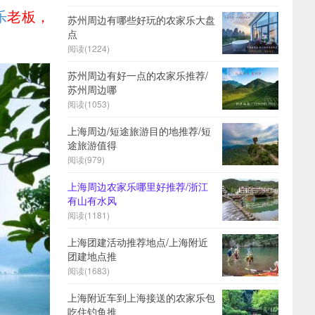
乐
老板，
苏州周边有哪些好玩的农家乐大盘
点
阅读(
1224)
苏州周边有好一点的农家乐推荐/
苏州周边哪
阅读(
1053)
上海周边/短途旅游目的地推荐/短
途旅游值得
阅读(
979)
上海周边农家乐哪里好推荐/浙江
有山有水风
阅读(
1181)
上海团建活动推荐地点/上海附近
团建地点推
阅读(
1683)
上海附近车到上海接送的农家乐包
吃住钓鱼推