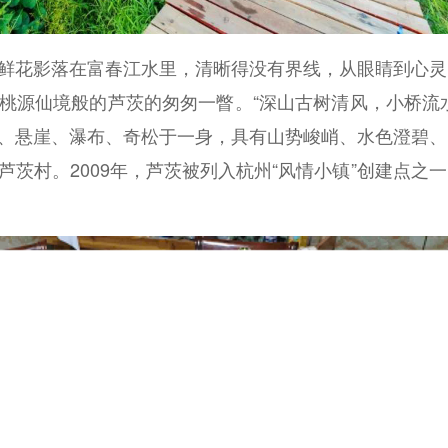
花影落在富春江水里，清晰得没有界线，从眼睛到心灵
桃源仙境般的芦茨的匆匆一瞥。“深山古树清风，小桥流
、悬崖、瀑布、奇松于一身，具有山势峻峭、水色澄碧、
茨村。2009年，芦茨被列入杭州“风情小镇”创建点之