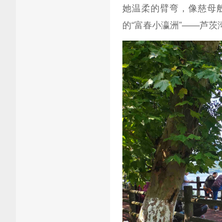
她温柔的臂弯，像慈母
的“富春小瀛洲”——芦茨