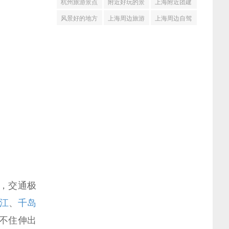
杭州旅游景点
附近好玩的景
上海附近团建
推荐(33)
点(33)
(33)
风景好的地方
上海周边旅游
上海周边自驾
(32)
(32)
游线路推荐
(32)
道，交通极
江
、
千岛
不住伸出