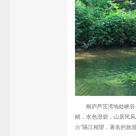
桐庐芦茨湾地处峡谷、
峭，水色澄碧，山居民风
台
”隔江相望，著名的旅游