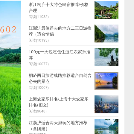
浙江桐庐十大特色民宿推荐/价格
合理
阅读(
11032)
江浙沪最值得去的地方二三日游推
荐（适合情侣
阅读(
10193)
100元一天包吃包住浙江农家乐推
荐
阅读(
10077)
桐庐两日旅游线路推荐适合自驾含
必去的景点
阅读(
10007)
上海农家乐排名/上海十大农家乐
排名(图文)
阅读(
9648)
江浙沪适合两天游玩的地方推荐
（含团建）