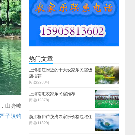
热门文章
上海松江附近的十大农家乐民宿饭
店推荐
阅读(
22004)
上海南汇农家乐民宿推荐
阅读(
12378)
，山势峻
严子陵钓
浙江桐庐芦茨湾农家乐价格包吃住
阅读(
11829)