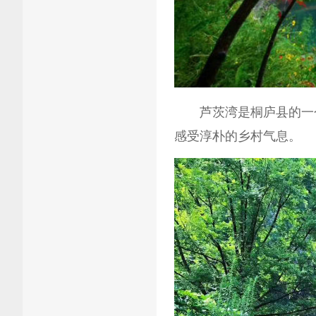
芦茨湾是桐庐县的一个
感受淳朴的乡村气息。