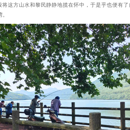
般将这方山水和黎民静静地揽在怀中，于是乎也便有了
湾。