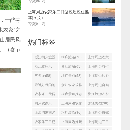
阅读(
9572)
上海周边农家乐二日游包吃包住推
荐(图文)
，一醉芬
阅读(
9112)
水农家”之
山居民风
热门标签
一。（春节
浙江桐庐旅游
桐庐旅游(76)
上海周边农家
(98)
乐(71)
浙江农家乐
浙江旅游(63)
上海周边游推
(65)
荐(59)
三天游(58)
桐庐景点(53)
上海周边旅游
好去处(52)
附近好玩的地
浙江农家乐推
上海周边自驾
方(50)
荐(50)
游(48)
农家乐三天两
桐庐景点推荐
浙江旅游农家
日游(47)
(45)
乐(44)
桐庐农家乐
上海周边农家
浙江民宿(38)
(39)
乐推荐(39)
上海周末旅游
桐庐漂流(36)
上海周边自驾
(37)
游线路(35)
农家乐三日游
上海周边好玩
上海周边三日
(34)
的地方(34)
游(34)