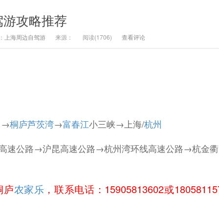
驾游攻略推荐
：
上海周边自驾游
来源：
阅读(
1706)
查看评论
州
→
桐庐
芦茨湾
→
富春江
小三峡→上海/
杭州
速公路→沪昆高速公路→杭州湾环线高速公路→杭金衢
桐庐
农家乐
，联系电话：15905813602或1805811