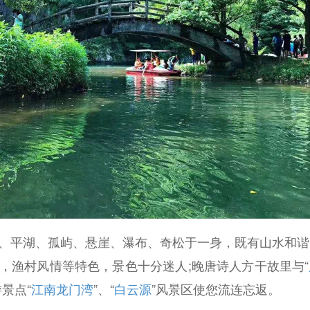
平湖、孤屿、悬崖、瀑布、奇松于一身，既有山水和谐
，渔村风情等特色，景色十分迷人;晚唐诗人方干故里与“
景点“
江南龙门湾
”、“
白云源
”风景区使您流连忘返。