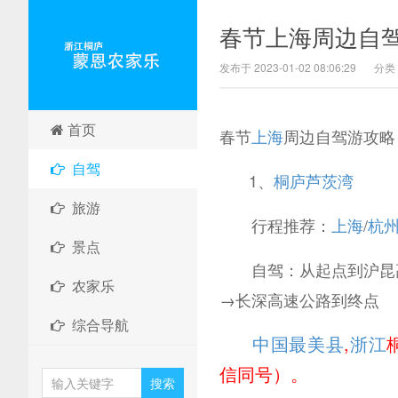
春节上海周边自
发布于 2023-01-02 08:06:29
分类
首页
春节
上海
周边自驾游攻略
自驾
1、
桐庐
芦茨湾
旅游
行程推荐：
上海
/
杭
景点
自驾：从起点到沪昆高
农家乐
→长深高速公路到终点
综合导航
中国最美县
,
浙江
信同号）。