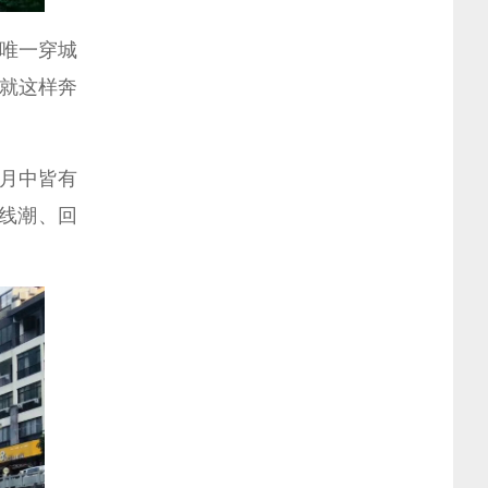
唯一穿城
就这样奔
月中皆有
线潮、回