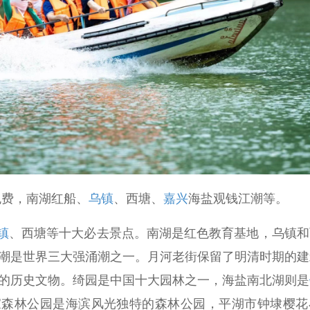
免费，南湖红船、
乌镇
、西塘、
嘉兴
海盐观钱江潮等。
镇
、西塘等十大必去景点。南湖是红色教育基地，乌镇和
潮是世界三大强涌潮之一。月河老街保留了明清时期的建
的历史文物。绮园是中国十大园林之一，海盐南北湖则是
家森林公园是海滨风光独特的森林公园，平湖市钟埭樱花