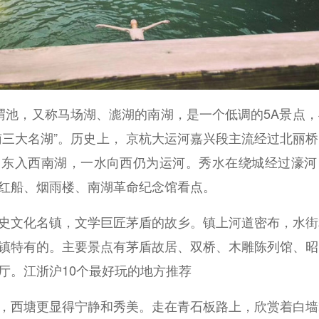
，又称马场湖、滮湖的南湖，是一个低调的5A景点，
南三大名湖”。历史上， 京杭大运河嘉兴段主流经过北丽
向东入西南湖，一水向西仍为运河。秀水在绕城经过濠河
红船、烟雨楼、南湖革命纪念馆看点。
文化名镇，文学巨匠茅盾的故乡。镇上河道密布，水街
镇特有的。主要景点有茅盾故居、双桥、木雕陈列馆、昭
厅。江浙沪10个最好玩的地方推荐
，西塘更显得宁静和秀美。走在青石板路上，欣赏着白墙