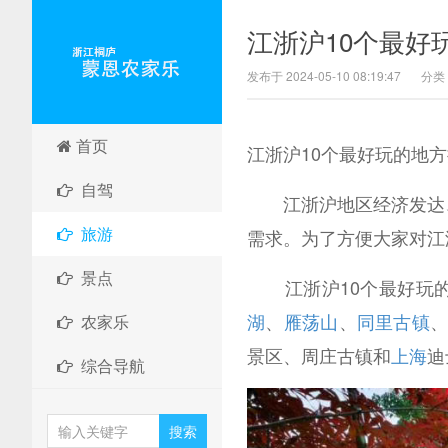
江浙沪10个最好
发布于 2024-05-10 08:19:47
分类
首页
江浙沪10个最好玩的地
自驾
江浙沪地区经济发达、
旅游
需求。为了方便大家对江
景点
江浙沪10个最好玩的
湖
、
雁荡山
、
同里古镇
、
农家乐
景区、周庄古镇和
上海
迪
综合导航