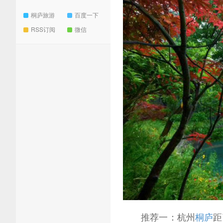
桐庐旅游
百度一下
RSS订阅
微信
推荐一：杭州
桐庐
距