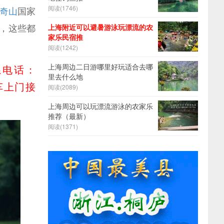
阅读(
1746)
奇山
国家
，这些都
上海附近可以避暑游泳玩漂流的农
家乐民宿推
阅读(
1242)
上海周边二日游哪里好玩适合去哪
系电话：
里去什么地
汽车上门接
阅读(
2089)
上海周边可以玩漂流游泳的农家乐
推荐（最新）
阅读(
1371)