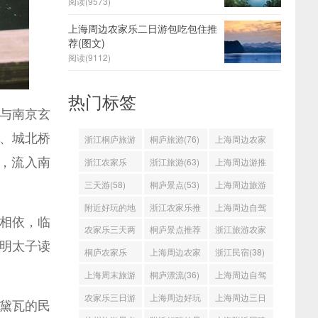
阅读(
9573)
上海周边农家乐二日游包吃包住推
荐(图文)
阅读(
9112)
热门标签
与南京玄
桥、城北桥
浙江桐庐旅游
桐庐旅游(76)
上海周边农家
，流入南
(98)
乐(71)
浙江农家乐
浙江旅游(63)
上海周边游推
(65)
荐(59)
三天游(58)
桐庐景点(53)
上海周边旅游
好去处(52)
附近好玩的地
浙江农家乐推
上海周边自驾
相依，临
方(50)
荐(50)
游(48)
农家乐三天两
桐庐景点推荐
浙江旅游农家
明太子读
日游(47)
(45)
乐(44)
桐庐农家乐
上海周边农家
浙江民宿(38)
(39)
乐推荐(39)
上海周末旅游
桐庐漂流(36)
上海周边自驾
(37)
游线路(35)
农家乐三日游
上海周边好玩
上海周边三日
黛瓦的民
(34)
的地方(34)
游(34)