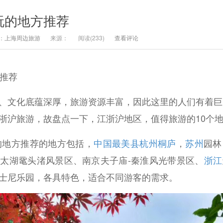
玩的地方推荐
：
上海周边旅游
来源：
阅读(
233)
查看评论
方推荐
文化底蕴深厚，旅游资源丰富，因此这里的人们有着巨
浙沪旅游，故盘点一下，江浙沪地区，值得旅游的10个
地方推荐的地方包括，
中国最美县
杭州
桐庐
，
苏州
园林
太湖鼋头渚风景区、南京夫子庙-秦淮风光带景区、
浙江
士尼乐园，各具特色，适合不同游客的需求。