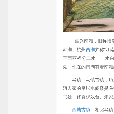
嘉兴南湖，旧称陆渭池
武湖、杭州
西湖
并称“江
至西丽桥分二水，一水
湖。现在的南湖有着南湖
乌镇：乌镇古镇，历史
河人家的吊脚水阁楼是乌
书处、修真观戏台、朱家
西塘古镇
：相比乌镇