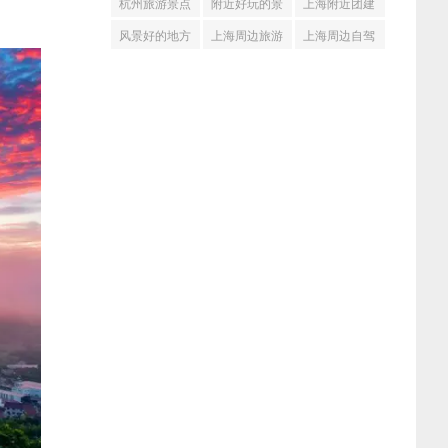
杭州旅游景点
附近好玩的景
上海附近团建
推荐(33)
点(33)
(33)
风景好的地方
上海周边旅游
上海周边自驾
(32)
(32)
游线路推荐
(32)