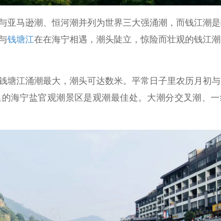
亚马逊潮、恒河潮并列为世界三大强涌潮，而钱江潮是
与
钱塘江
在在海宁相遇，潮头陡立，惊险而壮观的钱江潮
塘江涌潮最大，潮头可达数米。平常日子里农历月初与
里的海宁盐官观潮景区是观潮最佳处。大潮分交叉潮、一