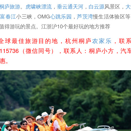
桐庐旅游
。
虎啸峡漂流
，
垂云通天河
，
白云源
风景区，
大
，
富春江
小三峡，OMG
心跳乐园
，
芦茨湾
慢生活体验区等
值得游玩的景点。江浙沪10个最好玩的地方推荐
全球最佳旅游目的地，杭州桐庐
农家乐
，联
18058115736（微信同号），联系人：桐庐小方，
惠。