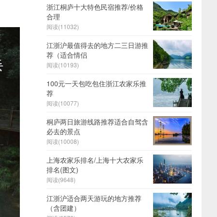
浙江桐庐十大特色民宿推荐/价格
合理
阅读(
11032)
江浙沪最值得去的地方二三日游推
荐（适合情侣
阅读(
10193)
100元一天包吃包住浙江农家乐推
荐
阅读(
10077)
桐庐两日旅游线路推荐适合自驾含
必去的景点
阅读(
10008)
上海农家乐排名/上海十大农家乐
排名(图文)
阅读(
9648)
江浙沪适合两天游玩的地方推荐
（含团建）