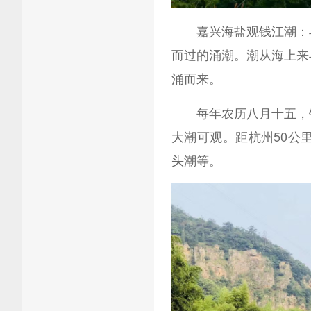
嘉兴海盐观钱江潮：与
而过的涌潮。潮从海上来
涌而来。
每年农历八月十五，钱
大潮可观。距杭州50公
头潮等。