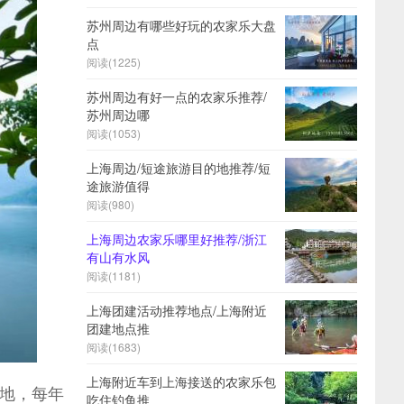
苏州周边有哪些好玩的农家乐大盘
点
阅读(
1225)
苏州周边有好一点的农家乐推荐/
苏州周边哪
阅读(
1053)
上海周边/短途旅游目的地推荐/短
途旅游值得
阅读(
980)
上海周边农家乐哪里好推荐/浙江
有山有水风
阅读(
1181)
上海团建活动推荐地点/上海附近
团建地点推
阅读(
1683)
上海附近车到上海接送的农家乐包
的地，每年
吃住钓鱼推