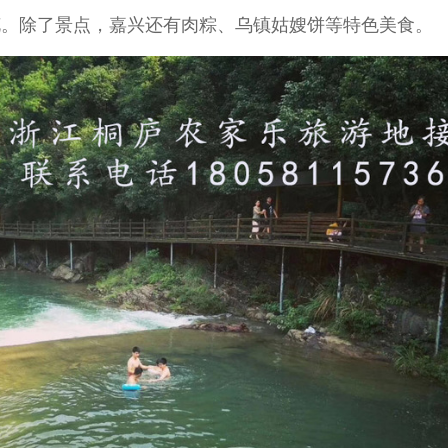
樱花。除了景点，嘉兴还有肉粽、乌镇姑嫂饼等特色美食。