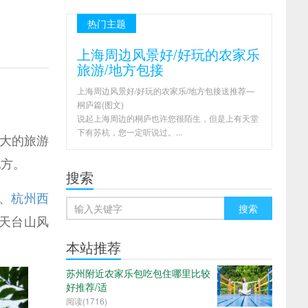
热门主题
上海周边风景好/好玩的农家乐
旅游/地方包接
上海周边风景好/好玩的农家乐/地方包接送推荐—
桐庐篇(图文)
说起上海周边的桐庐也许您很陌生，但是上有天堂
下有苏杭，您一定听说过。...
大的旅游
地方。
搜索
、
杭州
西
天台山风
本站推荐
苏州附近农家乐包吃包住哪里比较
好推荐/适
阅读(
1716)