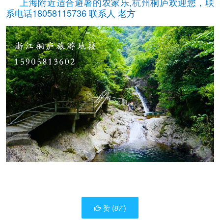
上海附近适合避暑的农家乐,
杭州
桐庐欢迎您，联
系电话18058115736 联系人 老方
赞 (
87
)