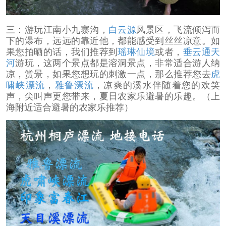
三：游玩江南小九寨沟，
白云源
风景区，飞流倾泻而
下的瀑布，远远的靠近他，都能感受到丝丝凉意。如
果您拍晒的话，我们推荐到
瑶琳仙境
或者，
垂云通天
河
游玩，这两个景点都是溶洞景点，非常适合游人纳
凉，赏景，如果您想玩的刺激一点，那么推荐您去
虎
啸峡漂流
，
雅鲁漂流
，凉爽的溪水伴随着您的欢笑
声，尖叫声更您带来，夏日农家乐避暑的乐趣。（上
海附近适合避暑的农家乐推荐）