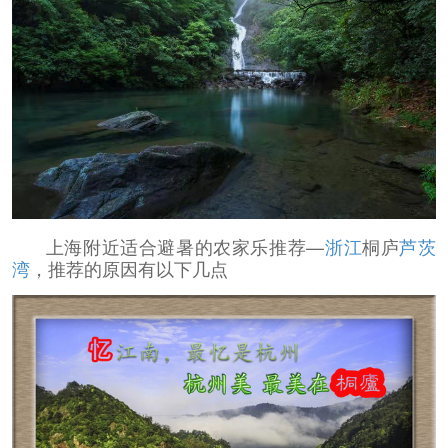
上海附近适合避暑的农家乐推荐—
浙江
桐庐
芦茨
湾
，推荐的原因有以下几点