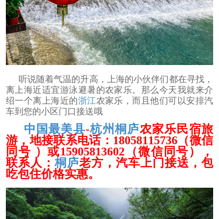
听说随着气温的升高，上海的小伙伴们都在寻找，
离上海近适宜游泳避暑的农家乐。那么今天我就来介
绍一个离上海近的
浙江
农家乐，而且他们可以安排汽
车到您的小区门口接送哦
中国最美县
-
杭州
桐庐
农家乐民宿旅
游，地接联系电话：18058115736（微信
同号 ）或15905813602（微信同号），
联系人：
桐庐
老方，汽车上门接送，包
吃包住价格实惠。