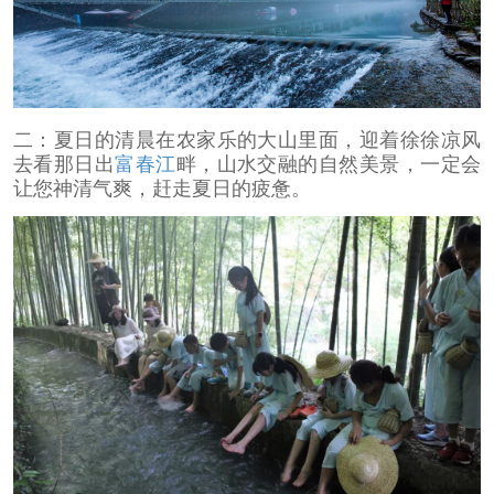
二：夏日的清晨在农家乐的大山里面，迎着徐徐凉风
去看那日出
富春江
畔，山水交融的自然美景，一定会
让您神清气爽，赶走夏日的疲惫。