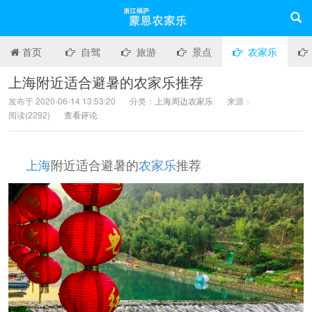
首页
自驾
旅游
景点
农家乐
上海附近适合避暑的农家乐推荐
发布于 2020-06-14 13:53:20
分类：
上海周边农家乐
来源：
阅读(
2292)
查看评论
上海
附近适合避暑的
农家乐
推荐