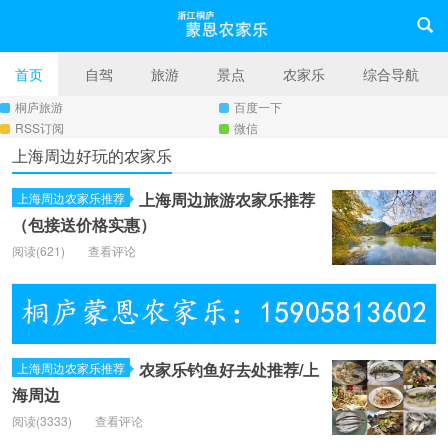
首页
自驾
旅游
景点
农家乐
综合导航
桐庐旅游
百度一下
RSS订阅
微信
上海周边好玩的农家乐
上海周边旅游农家乐推荐
上海周边农家乐推荐
（包接送价格实惠）
阅读(
621)
查看评论
农家乐钓鱼好去处推荐/上
上海周边农家乐推荐
海周边
阅读(
3333)
查看评论