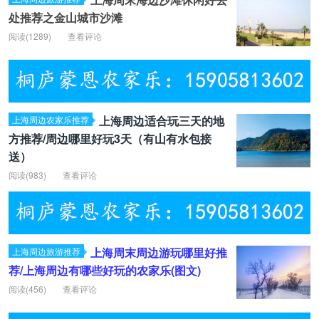
处推荐之金山城市沙滩
阅读(
1289)
查看评论
上海周边适合玩三天的地
上海周边农家乐推荐
方推荐/周边哪里好玩3天（有山有水包接
送）
阅读(
983)
查看评论
上海周末周边游玩哪里好推
上海周边旅游推荐
荐/上海周边有哪些好玩的农家乐(图文)
阅读(
456)
查看评论